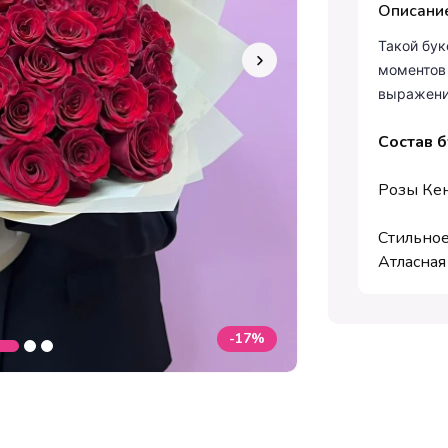
Описани
Такой бу
моментов 
выражени
Состав б
Розы Кен
Стильно
Атласная
-17%