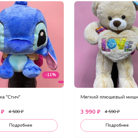
-11%
а "Стич"
Мягкий плюшевый миш
 ₽
3 990 ₽
4 500 ₽
4 590 ₽
Подробнее
Подробнее