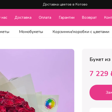
Доставка цветов в Котово
 нас
Доставка
Оплата
Гарантии
Возврат
Кон
укеты
Монобукеты
Корзинки/коробки с цветами
Букет из
7 229 
Зак