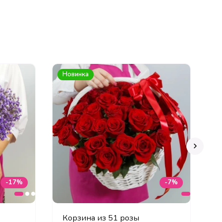
Новинка
Х
-17%
-7%
й
Корзина из 51 розы
Б