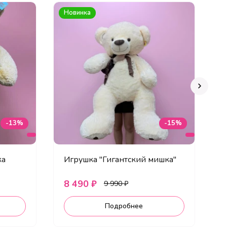
Новинка
А
-13%
-15%
ка
Игрушка "Гигантский мишка"
О
ш
8 490 ₽
3
9 990 ₽
Подробнее