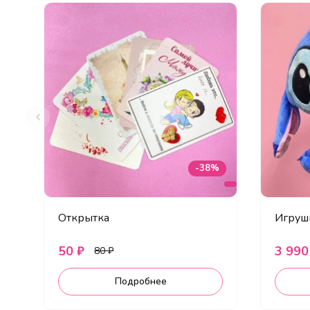
-38%
Открытка
Игрушк
50 ₽
3 990
80 ₽
Подробнее